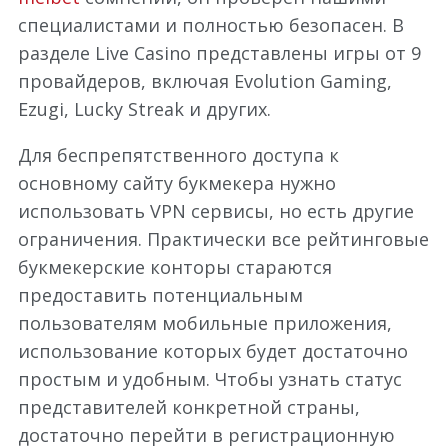
специалистами и полностью безопасен. В
разделе Live Casino представлены игры от 9
провайдеров, включая Evolution Gaming,
Ezugi, Lucky Streak и других.
Для беспрепятственного доступа к
основному сайту букмекера нужно
использовать VPN сервисы, но есть другие
ограничения. Практически все рейтинговые
букмекерские конторы стараются
предоставить потенциальным
пользователям мобильные приложения,
использование которых будет достаточно
простым и удобным. Чтобы узнать статус
представителей конкретной страны,
достаточно перейти в регистрационную