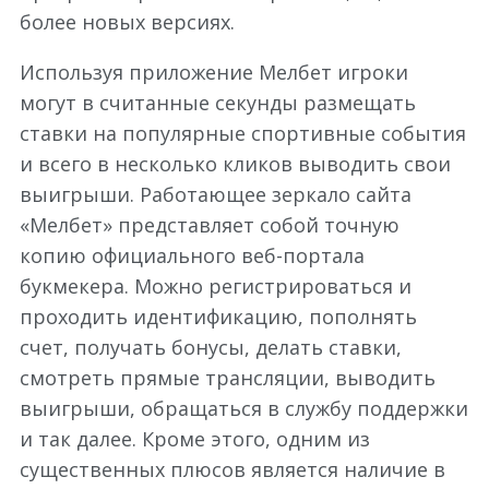
более новых версиях.
Используя приложение Мелбет игроки
могут в считанные секунды размещать
ставки на популярные спортивные события
и всего в несколько кликов выводить свои
выигрыши. Работающее зеркало сайта
«Мелбет» представляет собой точную
копию официального веб-портала
букмекера. Можно регистрироваться и
проходить идентификацию, пополнять
счет, получать бонусы, делать ставки,
смотреть прямые трансляции, выводить
выигрыши, обращаться в службу поддержки
и так далее. Кроме этого, одним из
существенных плюсов является наличие в