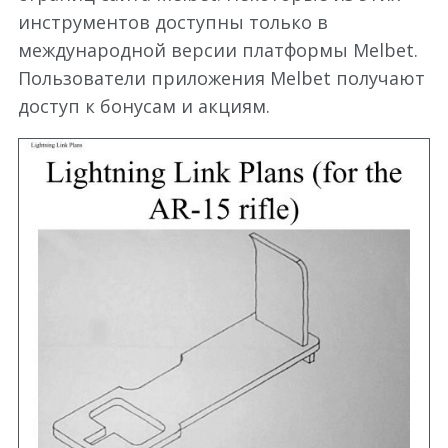
инструментов доступны только в
международной версии платформы Melbet.
Пользователи приложения Melbet получают
доступ к бонусам и акциям.