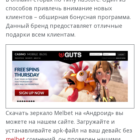
способов привлечь внимание новых
клиентов – обширная бонусная программа.
Данный бренд предоставляет отличные
подарки всем клиентам.
Скачать зеркало Melbet на «Андроид» вы
можете на нашем сайте. Загружайте и
устанавливайте apk-файл на ваш девайс без
melbet
сомнений, он проверен нашими