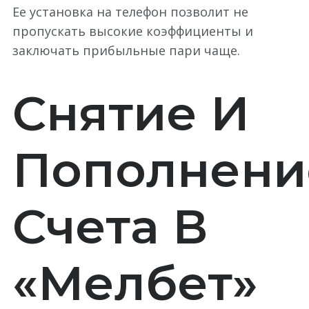
Ее установка на телефон позволит не
пропускать высокие коэффициенты и
заключать прибыльные пари чаще.
Снятие И
Пополнени
Счета В
«Мелбет»