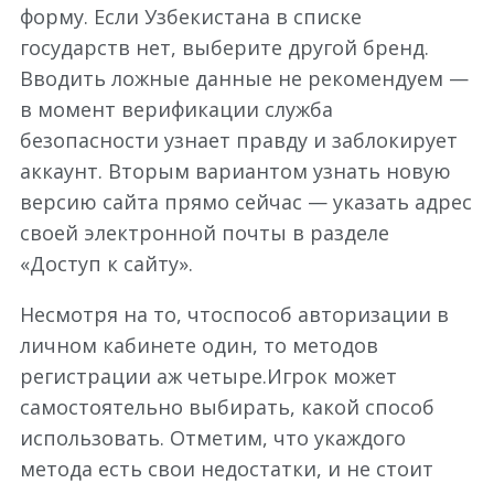
форму. Если Узбекистана в списке
государств нет, выберите другой бренд.
Вводить ложные данные не рекомендуем —
в момент верификации служба
безопасности узнает правду и заблокирует
аккаунт. Вторым вариантом узнать новую
версию сайта прямо сейчас — указать адрес
своей электронной почты в разделе
«Доступ к сайту».
Несмотря на то, чтоспособ авторизации в
личном кабинете один, то методов
регистрации аж четыре.Игрок может
самостоятельно выбирать, какой способ
использовать. Отметим, что укаждого
метода есть свои недостатки, и не стоит