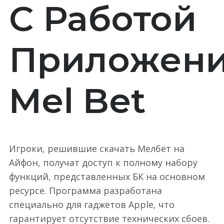
С Работой
Приложен
Mel Bet
Игроки, решившие скачать Мелбет на
Айфон, получат доступ к полному набору
функций, представленных БК на основном
ресурсе. Программа разработана
специально для гаджетов Apple, что
гарантирует отсутствие технических сбоев.